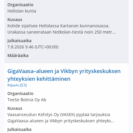
Avaa tarjouspyyntö:
Organisaatio
Hollolan kunta
Kuvaus
Kohde sijaitsee Hollolassa Kartanon kunnanosassa.
Urakassa saneerataan Notkolan-tiestä noin 250 metr...
Julkaisuaika
7.8.2026
9.46
(UTC+00:00)
Määräaika
Nimi ja selite
GigaVaasa–alueen ja Vikbyn yrityskeskuksen
yhteyksien kehittäminen
Kilpailu [E3]
Avaa tarjouspyyntö:
Organisaatio
TeeSe Botnia Oy Ab
Kuvaus
Vaasanseudun Kehitys Oy (VASEK) pyytää tarjouksia
GigaVaasa–alueen ja Vikbyn yrityskeskuksen yhteyks...
Julkaisuaika