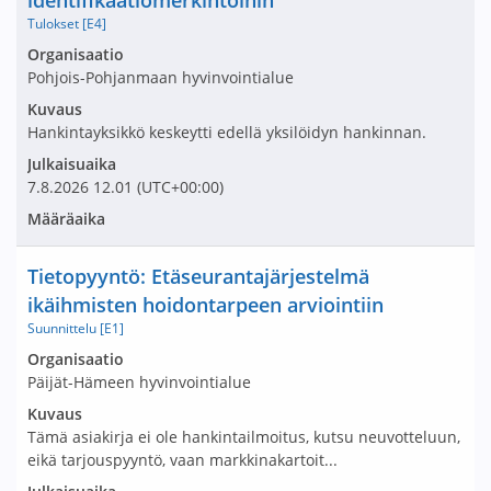
identifikaatiomerkintöihin
Tulokset [E4]
Avaa tarjouspyyntö:
Organisaatio
Pohjois-Pohjanmaan hyvinvointialue
Kuvaus
Hankintayksikkö keskeytti edellä yksilöidyn hankinnan.
Julkaisuaika
7.8.2026
12.01
(UTC+00:00)
Määräaika
Nimi ja selite
Tietopyyntö: Etäseurantajärjestelmä
ikäihmisten hoidontarpeen arviointiin
Suunnittelu [E1]
Avaa tarjouspyyntö:
Organisaatio
Päijät-Hämeen hyvinvointialue
Kuvaus
Tämä asiakirja ei ole hankintailmoitus, kutsu neuvotteluun,
eikä tarjouspyyntö, vaan markkinakartoit...