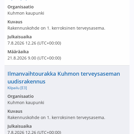
Avaa tarjouspyyntö:
Organisaatio
Kuhmon kaupunki
Kuvaus
Rakennuskohde on 1. kerroksinen terveysasema.
Julkaisuaika
7.8.2026
12.26
(UTC+00:00)
Määräaika
21.8.2026
9.00
(UTC+00:00)
Nimi ja selite
Ilmanvaihtourakka Kuhmon terveysaseman
uudisrakennus
Kilpailu [E3]
Avaa tarjouspyyntö:
Organisaatio
Kuhmon kaupunki
Kuvaus
Rakennuskohde on 1. kerroksinen terveysasema.
Julkaisuaika
7.8.2026
12.26
(UTC+00:00)