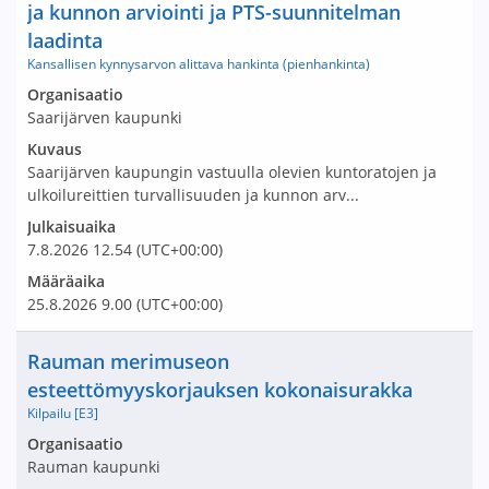
ja kunnon arviointi ja PTS-suunnitelman
laadinta
Kansallisen kynnysarvon alittava hankinta (pienhankinta)
Avaa tarjouspyyntö:
Organisaatio
Saarijärven kaupunki
Kuvaus
Saarijärven kaupungin vastuulla olevien kuntoratojen ja
ulkoilureittien turvallisuuden ja kunnon arv...
Julkaisuaika
7.8.2026
12.54
(UTC+00:00)
Määräaika
25.8.2026
9.00
(UTC+00:00)
Nimi ja selite
Rauman merimuseon
esteettömyyskorjauksen kokonaisurakka
Kilpailu [E3]
Avaa tarjouspyyntö:
Organisaatio
Rauman kaupunki