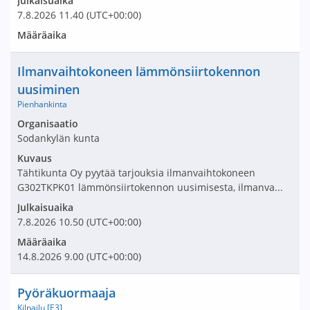
Julkaisuaika
7.8.2026
11.40
(UTC+00:00)
Määräaika
Nimi ja selite
Ilmanvaihtokoneen lämmönsiirtokennon
uusiminen
Pienhankinta
Avaa tarjouspyyntö:
Organisaatio
Sodankylän kunta
Kuvaus
Tähtikunta Oy pyytää tarjouksia ilmanvaihtokoneen
G302TKPK01 lämmönsiirtokennon uusimisesta, ilmanva...
Julkaisuaika
7.8.2026
10.50
(UTC+00:00)
Määräaika
14.8.2026
9.00
(UTC+00:00)
Nimi ja selite
Pyöräkuormaaja
Kilpailu [E3]