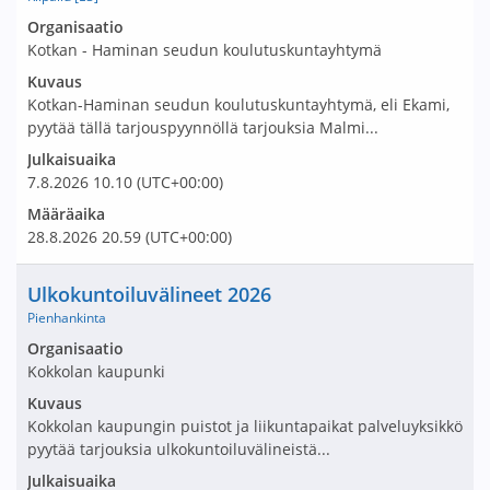
Avaa tarjouspyyntö:
Organisaatio
Kotkan - Haminan seudun koulutuskuntayhtymä
Kuvaus
Kotkan-Haminan seudun koulutuskuntayhtymä, eli Ekami,
pyytää tällä tarjouspyynnöllä tarjouksia Malmi...
Julkaisuaika
7.8.2026
10.10
(UTC+00:00)
Määräaika
28.8.2026
20.59
(UTC+00:00)
Nimi ja selite
Ulkokuntoiluvälineet 2026
Pienhankinta
Avaa tarjouspyyntö:
Organisaatio
Kokkolan kaupunki
Kuvaus
Kokkolan kaupungin puistot ja liikuntapaikat palveluyksikkö
pyytää tarjouksia ulkokuntoiluvälineistä...
Julkaisuaika