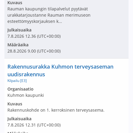
Kuvaus
Rauman kaupungin tilapalvelut pyytävät
urakkatarjoustanne Rauman merimuseon
esteettömyyskorjauksen k...
Julkaisuaika
7.8.2026
12.36
(UTC+00:00)
Määräaika
28.8.2026
9.00
(UTC+00:00)
Nimi ja selite
Rakennusurakka Kuhmon terveysaseman
uudisrakennus
Kilpailu [E3]
Avaa tarjouspyyntö:
Organisaatio
Kuhmon kaupunki
Kuvaus
Rakennuskohde on 1. kerroksinen terveysasema.
Julkaisuaika
7.8.2026
12.31
(UTC+00:00)