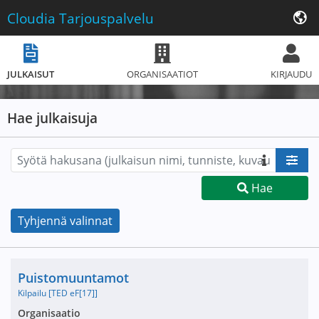
Cloudia
Tarjouspalvelu
JULKAISUT
ORGANISAATIOT
KIRJAUDU
Hae julkaisuja
Hae
Tyhjennä valinnat
Nimi ja selite
Puistomuuntamot
Kilpailu [TED eF[17]]
Avaa tarjouspyyntö:
Organisaatio