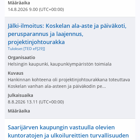
Määräaika
14.8.2026
9.00
(UTC+00:00)
Nimi ja selite
Jälki-ilmoitus: Koskelan ala-aste ja päiväkoti,
perusparannus ja laajennus,
projektinjohtourakka
Tulokset [TED eF[29]]
Avaa tarjouspyyntö:
Organisaatio
Helsingin kaupunki, kaupunkiympäristön toimiala
Kuvaus
Hankinnan kohteena oli projektinjohtourakkana toteuttava
Koskelan vanhan ala-asteen ja päiväkodin pe...
Julkaisuaika
8.8.2026
13.11
(UTC+00:00)
Määräaika
Nimi ja selite
Saarijärven kaupungin vastuulla olevien
kuntoratojen ja ulkoilureittien turvallisuuden