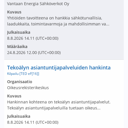
Vantaan Energia Sähköverkot Oy
Kuvaus
Yhtiöiden tavoitteena on hankkia sähköturvallisia,
laadukkaita, toimintavarmoja ja mahdollisimman va...
Julkaisuaika
8.8.2026
14.11
(UTC+00:00)
Määräaika
24.8.2026
12.00
(UTC+00:00)
Nimi ja selite
Tekoälyn asiantuntijapalveluiden hankinta
Kilpailu [TED eF[16]]
Avaa tarjouspyyntö:
Organisaatio
Oikeusrekisterikeskus
Kuvaus
Hankinnan kohteena on tekoälyn asiantuntijapalvelut.
Tekoälyn asiantuntijapalveluilla tuetaan oikeus...
Julkaisuaika
8.8.2026
14.11
(UTC+00:00)