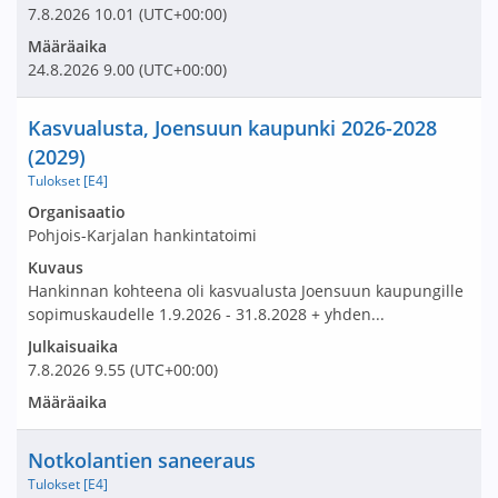
7.8.2026
10.01
(UTC+00:00)
Määräaika
24.8.2026
9.00
(UTC+00:00)
Nimi ja selite
Kasvualusta, Joensuun kaupunki 2026-2028
(2029)
Tulokset [E4]
Avaa tarjouspyyntö:
Organisaatio
Pohjois-Karjalan hankintatoimi
Kuvaus
Hankinnan kohteena oli kasvualusta Joensuun kaupungille
sopimuskaudelle 1.9.2026 - 31.8.2028 + yhden...
Julkaisuaika
7.8.2026
9.55
(UTC+00:00)
Määräaika
Nimi ja selite
Notkolantien saneeraus
Tulokset [E4]