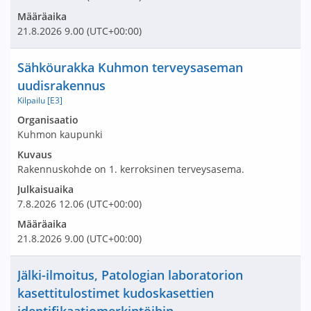
Määräaika
21.8.2026
9.00
(UTC+00:00)
Nimi ja selite
Sähköurakka Kuhmon terveysaseman
uudisrakennus
Kilpailu [E3]
Avaa tarjouspyyntö:
Organisaatio
Kuhmon kaupunki
Kuvaus
Rakennuskohde on 1. kerroksinen terveysasema.
Julkaisuaika
7.8.2026
12.06
(UTC+00:00)
Määräaika
21.8.2026
9.00
(UTC+00:00)
Nimi ja selite
Jälki-ilmoitus, Patologian laboratorion
kasettitulostimet kudoskasettien