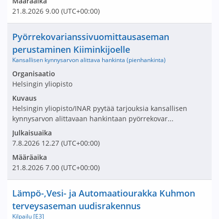
Määräaika
21.8.2026
9.00
(UTC+00:00)
Nimi ja selite
Pyörrekovarianssivuomittausaseman
perustaminen Kiiminkijoelle
Kansallisen kynnysarvon alittava hankinta (pienhankinta)
Avaa tarjouspyyntö:
Organisaatio
Helsingin yliopisto
Kuvaus
Helsingin yliopisto/INAR pyytää tarjouksia kansallisen
kynnysarvon alittavaan hankintaan pyörrekovar...
Julkaisuaika
7.8.2026
12.27
(UTC+00:00)
Määräaika
21.8.2026
7.00
(UTC+00:00)
Nimi ja selite
Lämpö-,Vesi- ja Automaatiourakka Kuhmon
terveysaseman uudisrakennus
Kilpailu [E3]