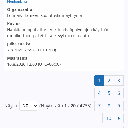
Pienhankinta
Avaa tarjouspyyntö:
Organisaatio
Lounais-Hämeen koulutuskuntayhtymä
Kuvaus
Hankitaan oppilaitoksen kiinteistöpalvelujen käyttöön
umpikorinen paketti- tai kevytkuorma-auto.
Julkaisuaika
7.8.2026
7.59
(UTC+00:00)
Määräaika
10.8.2026
12.00
(UTC+00:00)
1
2
3
4
5
6
Näytä:
(Näytetään
1 - 20
/ 4735)
7
8
9
10