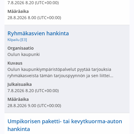
7.8.2026
8.20
(UTC+00:00)
Määräaika
28.8.2026
8.00
(UTC+00:00)
Nimi ja selite
Ryhmäkasvien hankinta
Kilpailu [E3]
Avaa tarjouspyyntö:
Organisaatio
Oulun kaupunki
Kuvaus
Oulun kaupunkiympäristöpalvelut pyytää tarjouksia
ryhmäkasveista tämän tarjouspyynnön ja sen liittei...
Julkaisuaika
7.8.2026
8.20
(UTC+00:00)
Määräaika
28.8.2026
9.00
(UTC+00:00)
Nimi ja selite
Umpikorisen paketti- tai kevytkuorma-auton
hankinta