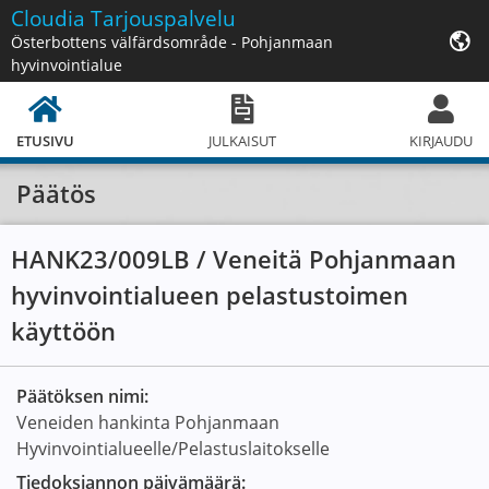
Cloudia
Tarjouspalvelu
Österbottens välfärdsområde - Pohjanmaan
hyvinvointialue
ETUSIVU
JULKAISUT
KIRJAUDU
Päätös
HANK23/009LB / Veneitä Pohjanmaan
hyvinvointialueen pelastustoimen
käyttöön
Päätöksen nimi:
Veneiden hankinta Pohjanmaan
Hyvinvointialueelle/Pelastuslaitokselle
Tiedoksiannon päivämäärä: