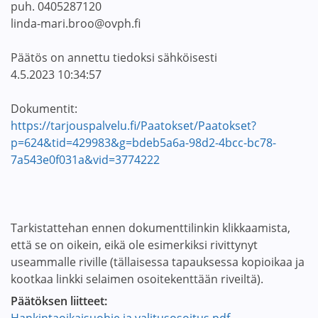
puh. 0405287120
linda-mari.broo@ovph.fi
Päätös on annettu tiedoksi sähköisesti
4.5.2023 10:34:57
Dokumentit:
https://tarjouspalvelu.fi/Paatokset/Paatokset?
p=624&tid=429983&g=bdeb5a6a-98d2-4bcc-bc78-
7a543e0f031a&vid=3774222
Tarkistattehan ennen dokumenttilinkin klikkaamista,
että se on oikein, eikä ole esimerkiksi rivittynyt
useammalle riville (tällaisessa tapauksessa kopioikaa ja
kootkaa linkki selaimen osoitekenttään riveiltä).
Päätöksen liitteet: