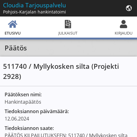
Cloudia
Tarjouspalvelu
Pohjois-Karjalan hankintatoimi
ETUSIVU
JULKAISUT
KIRJAUDU
Päätös
511740 / Myllykosken silta (Projekti
2928)
Päätöksen nimi:
Hankintapäätös
Tiedoksiannon päivämäärä:
12.06.2024
Tiedoksiannon saate:
PÄÄTÖS KILPAILUTUKSEEN: 511740 / Myllykosken silta