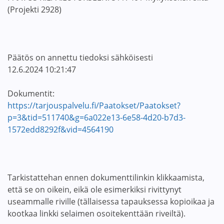
(Projekti 2928)
Päätös on annettu tiedoksi sähköisesti
12.6.2024 10:21:47
Dokumentit:
https://tarjouspalvelu.fi/Paatokset/Paatokset?
p=3&tid=511740&g=6a022e13-6e58-4d20-b7d3-
1572edd8292f&vid=4564190
Tarkistattehan ennen dokumenttilinkin klikkaamista,
että se on oikein, eikä ole esimerkiksi rivittynyt
useammalle riville (tällaisessa tapauksessa kopioikaa ja
kootkaa linkki selaimen osoitekenttään riveiltä).