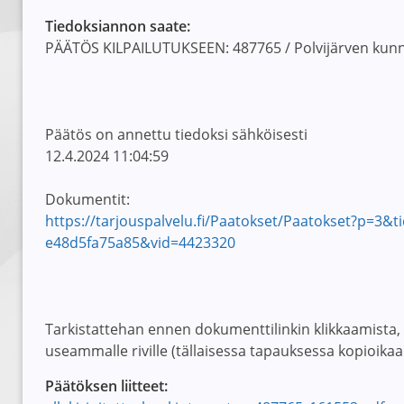
Tiedoksiannon saate:
PÄÄTÖS KILPAILUTUKSEEN: 487765 / Polvijärven kunn
Päätös on annettu tiedoksi sähköisesti
12.4.2024 11:04:59
Dokumentit:
https://tarjouspalvelu.fi/Paatokset/Paatokset?p=3
e48d5fa75a85&vid=4423320
Tarkistattehan ennen dokumenttilinkin klikkaamista, et
useammalle riville (tällaisessa tapauksessa kopioikaa 
Päätöksen liitteet: