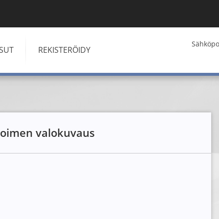
Kirjaudu
Sähköpos
ISUT
REKISTERÖIDY
stoimen valokuvaus