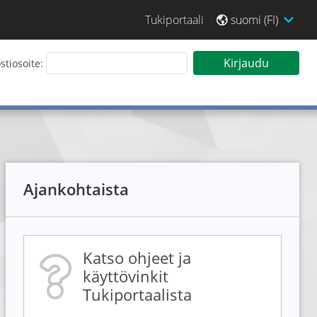
Tukiportaali
suomi (FI)
 sisään Tarjouspalveluun
Kirjaudu
tiosoite:
Ajankohtaista
Katso ohjeet ja
käyttövinkit
Tukiportaalista