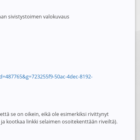
an sivistystoimen valokuvaus
&tid=487765&g=723255f9-50ac-4dec-8192-
tä se on oikein, eikä ole esimerkiksi rivittynyt
ja kootkaa linkki selaimen osoitekenttään riveiltä).