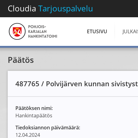
Cloudia
Tarjouspalvelu
ETUSIVU
JULKA
Päätös
487765 / Polvijärven kunnan sivisty
Päätöksen nimi:
Hankintapäätös
Tiedoksiannon päivämäärä:
12.04.2024