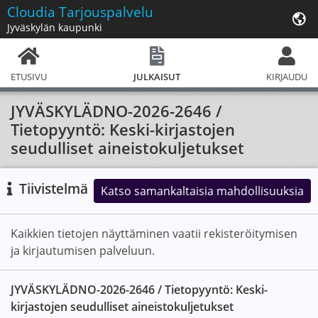
Cloudia
Tarjouspalvelu
Jyväskylän kaupunki
ETUSIVU
JULKAISUT
KIRJAUDU
JYVÄSKYLÄDNO-2026-2646 /
Tietopyyntö: Keski-kirjastojen
seudulliset aineistokuljetukset
Tiivistelmä
Katso samankaltaisia mahdollisuuksia
Kaikkien tietojen näyttäminen vaatii rekisteröitymisen
ja kirjautumisen palveluun.
JYVÄSKYLÄDNO-2026-2646 / Tietopyyntö: Keski-
kirjastojen seudulliset aineistokuljetukset