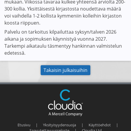
mukaan. Viikossa tavaraa kulkee yhteensä arviolta 200-
300 kollia. Yksittäisestä kirjastosta noudettava määrä
voi vaihdella 1-2 kollista kymmeniin kolleihin kirjaston
koosta riippuen.
Palvelu on tarkoitus kilpailuttaa syksyn/talven 2026
aikana ja sopimuksen käynnistyä vuonna 2027.
Tarkempi aikataulu täsmentyy hankinnan valmistelun
edetessä.
Takaisin julkaisuihin
Etusivu
|
Yksityisyydensuoja
|
Käyttöehdot
|
Saavutettavuusseloste
|
Cloudia Ltd