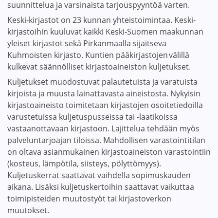
suunnittelua ja varsinaista tarjouspyyntöä varten.
Keski-kirjastot on 23 kunnan yhteistoimintaa. Keski-
kirjastoihin kuuluvat kaikki Keski-Suomen maakunnan
yleiset kirjastot sekä Pirkanmaalla sijaitseva
Kuhmoisten kirjasto. Kuntien pääkirjastojen välillä
kulkevat säännölliset kirjastoaineiston kuljetukset.
Kuljetukset muodostuvat palautetuista ja varatuista
kirjoista ja muusta lainattavasta aineistosta. Nykyisin
kirjastoaineisto toimitetaan kirjastojen osoitetiedoilla
varustetuissa kuljetuspusseissa tai -laatikoissa
vastaanottavaan kirjastoon. Lajittelua tehdään myös
palveluntarjoajan tiloissa. Mahdollisen varastointitilan
on oltava asianmukainen kirjastoaineiston varastointiin
(kosteus, lämpötila, siisteys, pölyttömyys).
Kuljetuskerrat saattavat vaihdella sopimuskauden
aikana. Lisäksi kuljetuskertoihin saattavat vaikuttaa
toimipisteiden muutostyöt tai kirjastoverkon
muutokset.