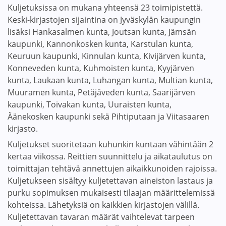
Kuljetuksissa on mukana yhteensä 23 toimipistettä.
Keski-kirjastojen sijaintina on Jyväskylän kaupungin
lisäksi Hankasalmen kunta, Joutsan kunta, Jämsän
kaupunki, Kannonkosken kunta, Karstulan kunta,
Keuruun kaupunki, Kinnulan kunta, Kivijärven kunta,
Konneveden kunta, Kuhmoisten kunta, Kyyjärven
kunta, Laukaan kunta, Luhangan kunta, Multian kunta,
Muuramen kunta, Petäjäveden kunta, Saarijärven
kaupunki, Toivakan kunta, Uuraisten kunta,
Äänekosken kaupunki sekä Pihtiputaan ja Viitasaaren
kirjasto.
Kuljetukset suoritetaan kuhunkin kuntaan vähintään 2
kertaa viikossa. Reittien suunnittelu ja aikataulutus on
toimittajan tehtävä annettujen aikaikkunoiden rajoissa.
Kuljetukseen sisältyy kuljetettavan aineiston lastaus ja
purku sopimuksen mukaisesti tilaajan määrittelemissä
kohteissa. Lähetyksiä on kaikkien kirjastojen välillä.
Kuljetettavan tavaran määrät vaihtelevat tarpeen