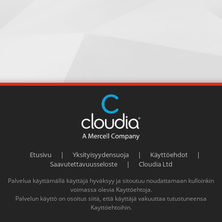
Etusivu
|
Yksityisyydensuoja
|
Käyttöehdot
|
Saavutettavuusseloste
|
Cloudia Ltd
Palvelua käyttämällä käyttäjä hyväksyy ja sitoutuu noudattamaan kulloinkin
voimassa olevia
Kayttöehtoja
.
Palvelun käyttö on osoitus siitä, että käyttäjä vakuuttaa tutustuneensa
Kayttöehtoihin
.