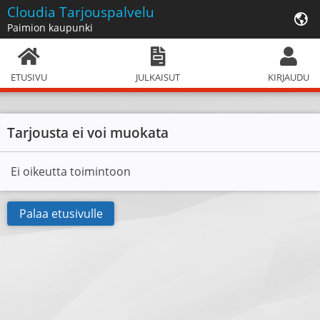
Cloudia
Tarjouspalvelu
Paimion kaupunki
ETUSIVU
JULKAISUT
KIRJAUDU
Tarjousta ei voi muokata
Ei oikeutta toimintoon
Palaa etusivulle