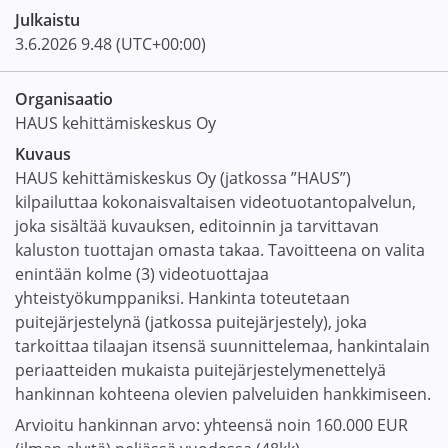
Julkaistu
3.6.2026
9.48
(UTC+00:00)
Organisaatio
HAUS kehittämiskeskus Oy
Kuvaus
HAUS kehittämiskeskus Oy (jatkossa ”HAUS”)
kilpailuttaa kokonaisvaltaisen videotuotantopalvelun,
joka sisältää kuvauksen, editoinnin ja tarvittavan
kaluston tuottajan omasta takaa. Tavoitteena on valita
enintään kolme (3) videotuottajaa
yhteistyökumppaniksi. Hankinta toteutetaan
puitejärjestelynä (jatkossa puitejärjestely), joka
tarkoittaa tilaajan itsensä suunnittelemaa, hankintalain
periaatteiden mukaista puitejärjestelymenettelyä
hankinnan kohteena olevien palveluiden hankkimiseen.
Arvioitu hankinnan arvo: yhteensä noin 160.000 EUR