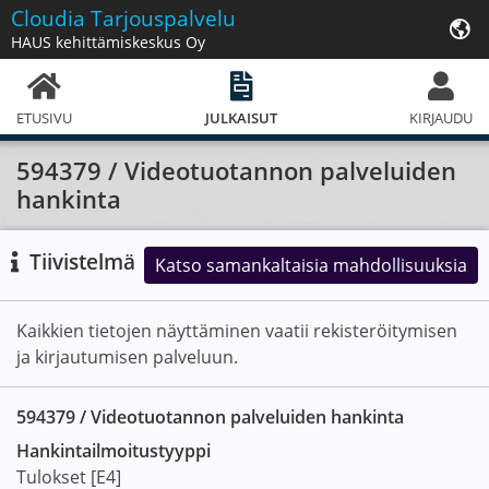
Cloudia
Tarjouspalvelu
HAUS kehittämiskeskus Oy
ETUSIVU
JULKAISUT
KIRJAUDU
594379 / Videotuotannon palveluiden
hankinta
Tiivistelmä
Katso samankaltaisia mahdollisuuksia
Kaikkien tietojen näyttäminen vaatii rekisteröitymisen
ja kirjautumisen palveluun.
594379 / Videotuotannon palveluiden hankinta
Hankintailmoitus­tyyppi
Tulokset [E4]