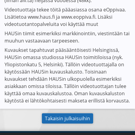
(ilman alv:tä) neljässä vuodessa (48kk).
Videotuottaja tekee töitä pääasiassa osana eOppivaa.
Lisätietoa www.haus.fi ja www.eoppiva.fi. Lisäksi
videotuotantopalveluita voi käyttää muut
HAUSin tiimit esimerkiksi markkinointiin, viestintään tai
muuhun vastaavaan tarpeeseen.
Kuvaukset tapahtuvat pääsääntöisesti Helsingissä,
HAUSin omassa studiossa HAUSin toimitiloissa (nyk.
Yliopistonkatu 5, Helsinki). Tällöin videotuottajalla on
käytössään HAUSin kuvauskalusto. Toisinaan
kuvaukset tehdään HAUSin ulkopuolella esimerkiksi
asiakkaan omissa tiloissa. Tällöin videotuottajan tulee
käyttää omaa kuvauskalustoa. Oman kuvauskaluston
käytöstä ei lähtökohtaisesti makseta erillistä korvausta.
Takaisin julkaisuihin