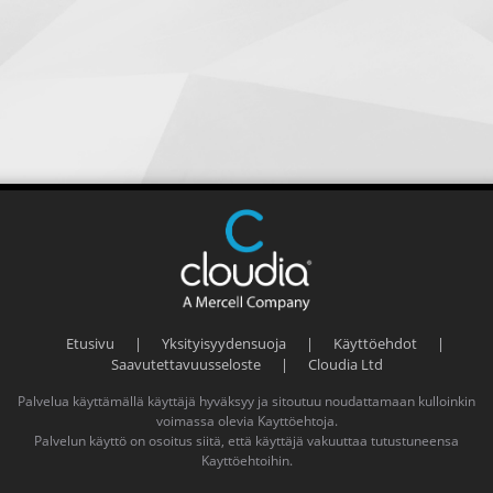
Etusivu
|
Yksityisyydensuoja
|
Käyttöehdot
|
Saavutettavuusseloste
|
Cloudia Ltd
Palvelua käyttämällä käyttäjä hyväksyy ja sitoutuu noudattamaan kulloinkin
voimassa olevia
Kayttöehtoja
.
Palvelun käyttö on osoitus siitä, että käyttäjä vakuuttaa tutustuneensa
Kayttöehtoihin
.