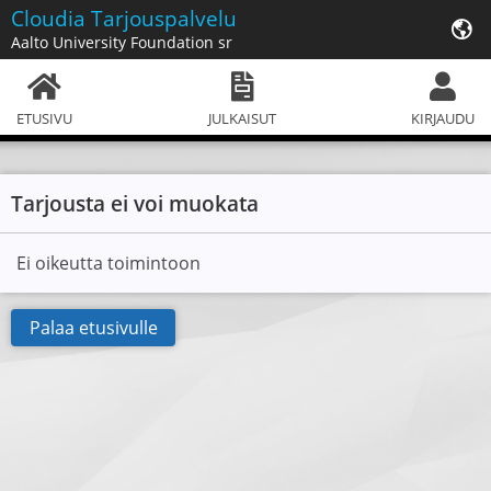
Cloudia
Tarjouspalvelu
Aalto University Foundation sr
ETUSIVU
JULKAISUT
KIRJAUDU
Tarjousta ei voi muokata
Ei oikeutta toimintoon
Palaa etusivulle