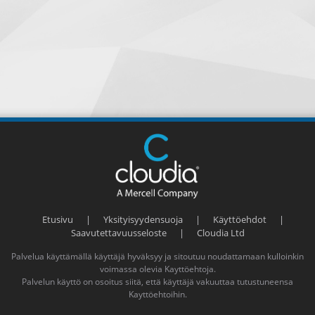
Etusivu
|
Yksityisyydensuoja
|
Käyttöehdot
|
Saavutettavuusseloste
|
Cloudia Ltd
Palvelua käyttämällä käyttäjä hyväksyy ja sitoutuu noudattamaan kulloinkin
voimassa olevia
Kayttöehtoja
.
Palvelun käyttö on osoitus siitä, että käyttäjä vakuuttaa tutustuneensa
Kayttöehtoihin
.