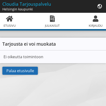
Cloudia
Tarjouspalvelu
Helsingin kaupunki
ETUSIVU
JULKAISUT
KIRJAUDU
Tarjousta ei voi muokata
Ei oikeutta toimintoon
Palaa etusivulle