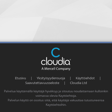
Etusivu
|
Yksityisyydensuoja
|
Käyttöehdot
|
Saavutettavuusseloste
|
Cloudia Ltd
Palvelua käyttämällä käyttäjä hyväksyy ja sitoutuu noudattamaan kulloinkin
voimassa olevia
Kayttöehtoja
.
Palvelun käyttö on osoitus siitä, että käyttäjä vakuuttaa tutustuneensa
Kayttöehtoihin
.