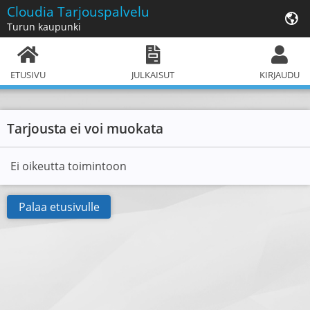
Cloudia
Tarjouspalvelu
Turun kaupunki
ETUSIVU
JULKAISUT
KIRJAUDU
Tarjousta ei voi muokata
Ei oikeutta toimintoon
Palaa etusivulle