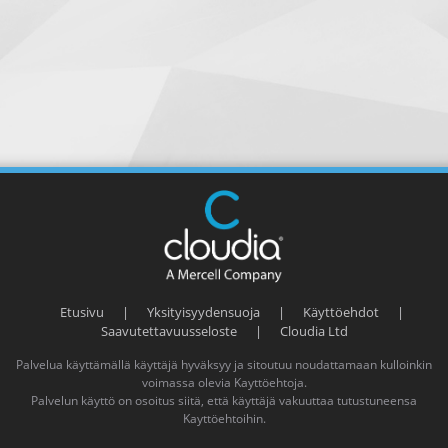
Etusivu
|
Yksityisyydensuoja
|
Käyttöehdot
|
Saavutettavuusseloste
|
Cloudia Ltd
Palvelua käyttämällä käyttäjä hyväksyy ja sitoutuu noudattamaan kulloinkin
voimassa olevia
Kayttöehtoja
.
Palvelun käyttö on osoitus siitä, että käyttäjä vakuuttaa tutustuneensa
Kayttöehtoihin
.