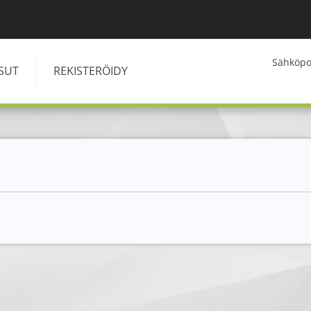
Kirjaudu
Sähköpos
ISUT
REKISTERÖIDY