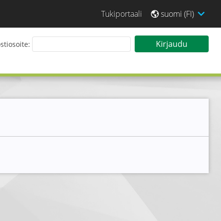
Tukiportaali
suomi (FI)
 sisään Tarjouspalveluun
Kirjaudu
tiosoite: