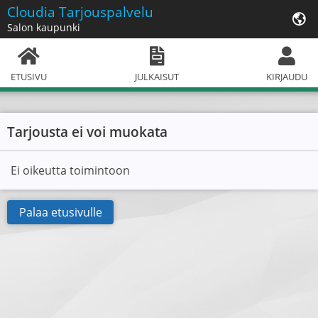
Cloudia
Tarjouspalvelu
Salon kaupunki
ETUSIVU
JULKAISUT
KIRJAUDU
Tarjousta ei voi muokata
Ei oikeutta toimintoon
Palaa etusivulle