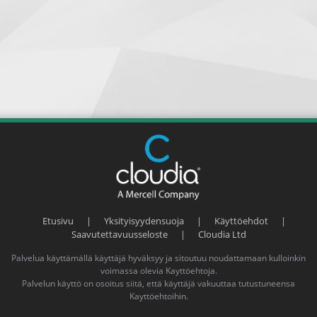
Etusivu
|
Yksityisyydensuoja
|
Käyttöehdot
|
Saavutettavuusseloste
|
Cloudia Ltd
Palvelua käyttämällä käyttäjä hyväksyy ja sitoutuu noudattamaan kulloinkin
voimassa olevia
Kayttöehtoja
.
Palvelun käyttö on osoitus siitä, että käyttäjä vakuuttaa tutustuneensa
Kayttöehtoihin
.