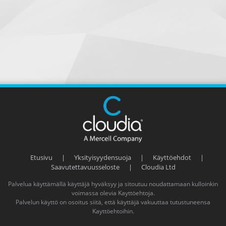
Etusivu
|
Yksityisyydensuoja
|
Käyttöehdot
|
Saavutettavuusseloste
|
Cloudia Ltd
Palvelua käyttämällä käyttäjä hyväksyy ja sitoutuu noudattamaan kulloinkin
voimassa olevia
Kayttöehtoja
.
Palvelun käyttö on osoitus siitä, että käyttäjä vakuuttaa tutustuneensa
Kayttöehtoihin
.