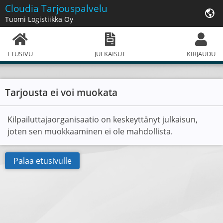
Cloudia
Tarjouspalvelu
Tuomi Logistiikka Oy
ETUSIVU
JULKAISUT
KIRJAUDU
Tarjousta ei voi muokata
Kilpailuttajaorganisaatio on keskeyttänyt julkaisun,
joten sen muokkaaminen ei ole mahdollista.
Palaa etusivulle