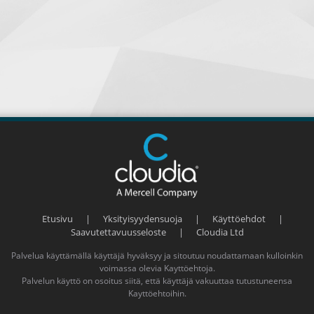
Etusivu
|
Yksityisyydensuoja
|
Käyttöehdot
|
Saavutettavuusseloste
|
Cloudia Ltd
Palvelua käyttämällä käyttäjä hyväksyy ja sitoutuu noudattamaan kulloinkin
voimassa olevia
Kayttöehtoja
.
Palvelun käyttö on osoitus siitä, että käyttäjä vakuuttaa tutustuneensa
Kayttöehtoihin
.