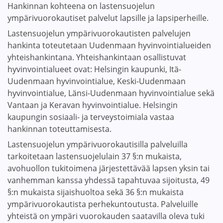
Hankinnan kohteena on lastensuojelun
ympärivuorokautiset palvelut lapsille ja lapsiperheille.
Lastensuojelun ympärivuorokautisten palvelujen
hankinta toteutetaan Uudenmaan hyvinvointialueiden
yhteishankintana. Yhteishankintaan osallistuvat
hyvinvointialueet ovat: Helsingin kaupunki, Itä-
Uudenmaan hyvinvointialue, Keski-Uudenmaan
hyvinvointialue, Länsi-Uudenmaan hyvinvointialue sekä
Vantaan ja Keravan hyvinvointialue. Helsingin
kaupungin sosiaali- ja terveystoimiala vastaa
hankinnan toteuttamisesta.
Lastensuojelun ympärivuorokautisilla palveluilla
tarkoitetaan lastensuojelulain 37 §:n mukaista,
avohuollon tukitoimena järjestettävää lapsen yksin tai
vanhemman kanssa yhdessä tapahtuvaa sijoitusta, 49
§:n mukaista sijaishuoltoa sekä 36 §:n mukaista
ympärivuorokautista perhekuntoutusta. Palveluille
yhteistä on ympäri vuorokauden saatavilla oleva tuki