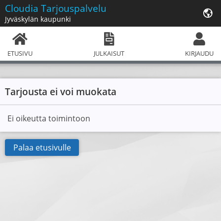
Cloudia
Tarjouspalvelu
Jyväskylän kaupunki
ETUSIVU
JULKAISUT
KIRJAUDU
Tarjousta ei voi muokata
Ei oikeutta toimintoon
Palaa etusivulle