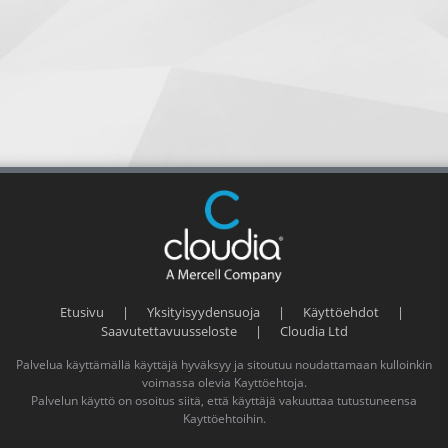
Etusivu
|
Yksityisyydensuoja
|
Käyttöehdot
|
Saavutettavuusseloste
|
Cloudia Ltd
Palvelua käyttämällä käyttäjä hyväksyy ja sitoutuu noudattamaan kulloinkin
voimassa olevia
Kayttöehtoja
.
Palvelun käyttö on osoitus siitä, että käyttäjä vakuuttaa tutustuneensa
Kayttöehtoihin
.