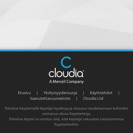
Etusivu
|
Yksityisyydensuoja
|
Käyttöehdot
|
Saavutettavuusseloste
|
Cloudia Ltd
Palvelua käyttämällä käyttäjä hyväksyy ja sitoutuu noudattamaan kulloinkin
voimassa olevia
Kayttöehtoja
.
Palvelun käyttö on osoitus siitä, että käyttäjä vakuuttaa tutustuneensa
Kayttöehtoihin
.