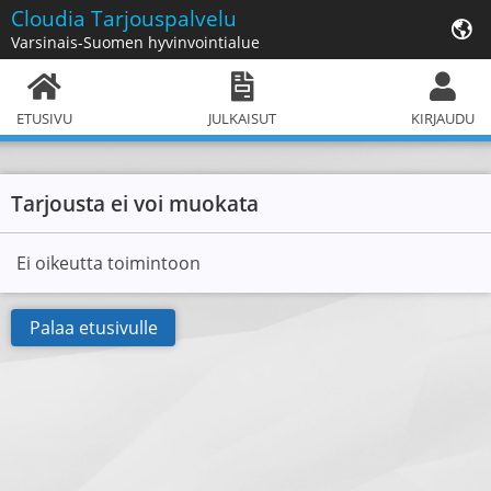
Cloudia
Tarjouspalvelu
Varsinais-Suomen hyvinvointialue
ETUSIVU
JULKAISUT
KIRJAUDU
Tarjousta ei voi muokata
Ei oikeutta toimintoon
Palaa etusivulle