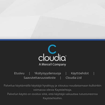
Etusivu
|
Yksityisyydensuoja
|
Käyttöehdot
|
Saavutettavuusseloste
|
Cloudia Ltd
Palvelua käyttämällä käyttäjä hyväksyy ja sitoutuu noudattamaan kulloinkin
voimassa olevia
Kayttöehtoja
.
Palvelun käyttö on osoitus siitä, että käyttäjä vakuuttaa tutustuneensa
Kayttöehtoihin
.