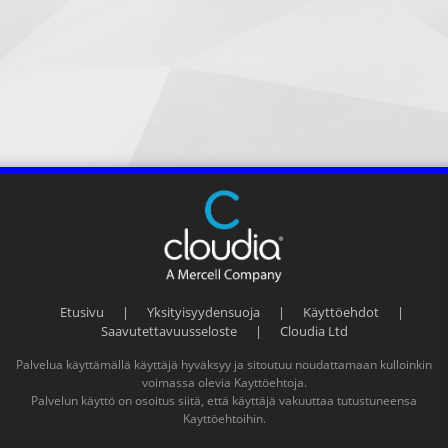
Etusivu
|
Yksityisyydensuoja
|
Käyttöehdot
|
Saavutettavuusseloste
|
Cloudia Ltd
Palvelua käyttämällä käyttäjä hyväksyy ja sitoutuu noudattamaan kulloinkin
voimassa olevia
Kayttöehtoja
.
Palvelun käyttö on osoitus siitä, että käyttäjä vakuuttaa tutustuneensa
Kayttöehtoihin
.