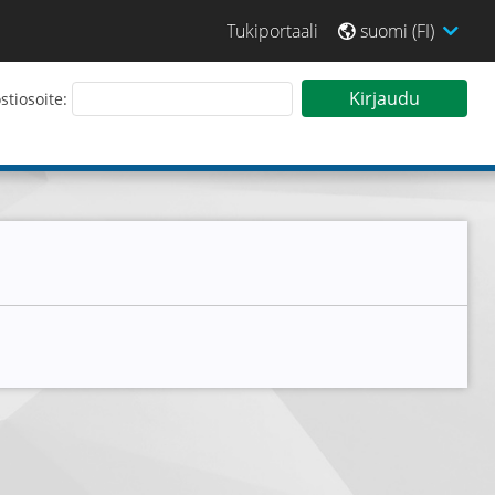
Tukiportaali
suomi (FI)
 sisään Tarjouspalveluun
Kirjaudu
tiosoite: