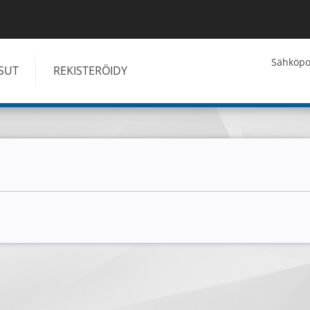
Kirjaudu
Sähköpos
ISUT
REKISTERÖIDY