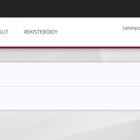
Kirjaudu
Sähköpos
ISUT
REKISTERÖIDY