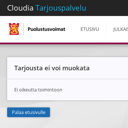
Cloudia
Tarjouspalvelu
ETUSIVU
JULKA
Tarjousta ei voi muokata
Ei oikeutta toimintoon
Palaa etusivulle