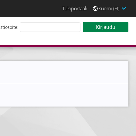
Tukiportaali
suomi (FI)
 sisään Tarjouspalveluun
Kirjaudu
tiosoite: