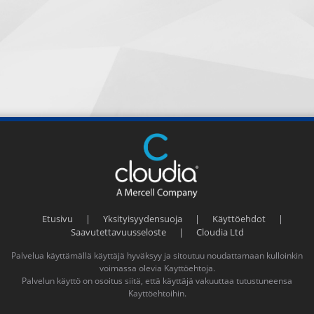
Etusivu
|
Yksityisyydensuoja
|
Käyttöehdot
|
Saavutettavuusseloste
|
Cloudia Ltd
Palvelua käyttämällä käyttäjä hyväksyy ja sitoutuu noudattamaan kulloinkin
voimassa olevia
Kayttöehtoja
.
Palvelun käyttö on osoitus siitä, että käyttäjä vakuuttaa tutustuneensa
Kayttöehtoihin
.