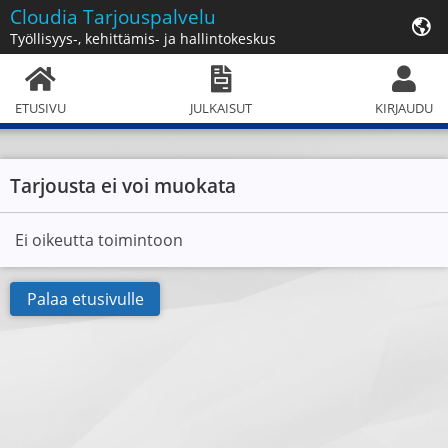
Cloudia
Tarjouspalvelu
Työllisyys-, kehittämis- ja hallintokeskus
ETUSIVU
JULKAISUT
KIRJAUDU
Tarjousta ei voi muokata
Ei oikeutta toimintoon
Palaa etusivulle