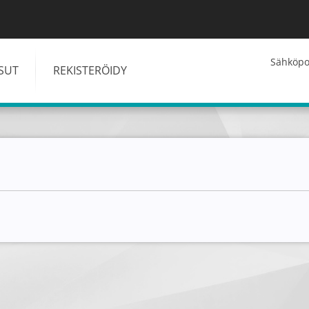
Kirjaudu
Sähköpos
ISUT
REKISTERÖIDY