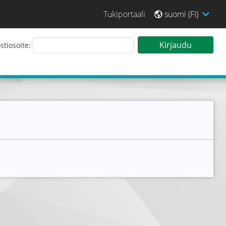
Tukiportaali
suomi (FI)
 sisään Tarjouspalveluun
Kirjaudu
tiosoite: