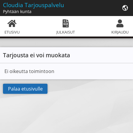
Cloudia
Tarjouspalvelu
Pyhtään kunta
ETUSIVU
JULKAISUT
KIRJAUDU
Tarjousta ei voi muokata
Ei oikeutta toimintoon
Palaa etusivulle