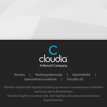
Etusivu
|
Yksityisyydensuoja
|
Käyttöehdot
|
Saavutettavuusseloste
|
Cloudia Ltd
Palvelua käyttämällä käyttäjä hyväksyy ja sitoutuu noudattamaan kulloinkin
voimassa olevia
Kayttöehtoja
.
Palvelun käyttö on osoitus siitä, että käyttäjä vakuuttaa tutustuneensa
Kayttöehtoihin
.