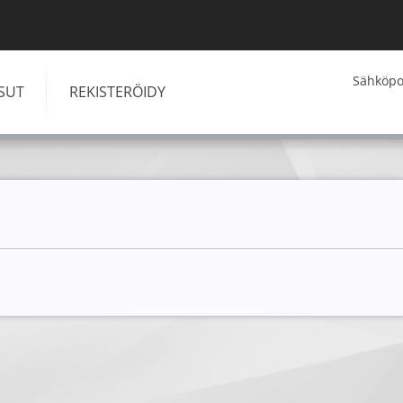
Kirjaudu
Sähköpos
ISUT
REKISTERÖIDY