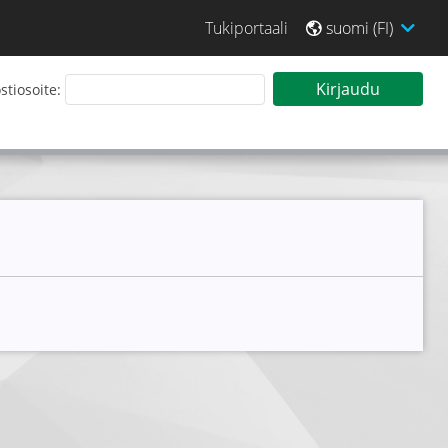
Tukiportaali
suomi (FI)
 sisään Tarjouspalveluun
Kirjaudu
tiosoite: