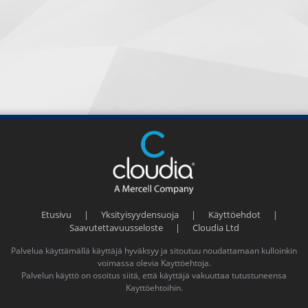
Etusivu
|
Yksityisyydensuoja
|
Käyttöehdot
|
Saavutettavuusseloste
|
Cloudia Ltd
Palvelua käyttämällä käyttäjä hyväksyy ja sitoutuu noudattamaan kulloinkin
voimassa olevia
Kayttöehtoja
.
Palvelun käyttö on osoitus siitä, että käyttäjä vakuuttaa tutustuneensa
Kayttöehtoihin
.