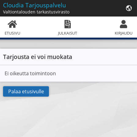
Cloudia
Tarjouspalvelu
Valtiontalouden tarkastusvirasto
ETUSIVU
JULKAISUT
KIRJAUDU
Tarjousta ei voi muokata
Ei oikeutta toimintoon
Palaa etusivulle