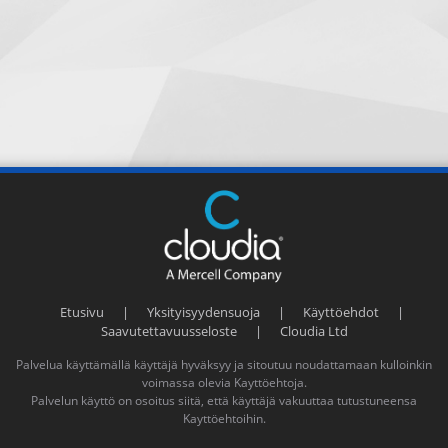
Etusivu
|
Yksityisyydensuoja
|
Käyttöehdot
|
Saavutettavuusseloste
|
Cloudia Ltd
Palvelua käyttämällä käyttäjä hyväksyy ja sitoutuu noudattamaan kulloinkin
voimassa olevia
Kayttöehtoja
.
Palvelun käyttö on osoitus siitä, että käyttäjä vakuuttaa tutustuneensa
Kayttöehtoihin
.