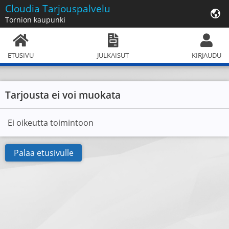
Cloudia
Tarjouspalvelu
Tornion kaupunki
ETUSIVU
JULKAISUT
KIRJAUDU
Tarjousta ei voi muokata
Ei oikeutta toimintoon
Palaa etusivulle