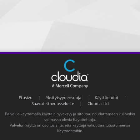
Etusivu
|
Yksityisyydensuoja
|
Käyttöehdot
|
Saavutettavuusseloste
|
Cloudia Ltd
Palvelua käyttämällä käyttäjä hyväksyy ja sitoutuu noudattamaan kulloinkin
voimassa olevia
Kayttöehtoja
.
Palvelun käyttö on osoitus siitä, että käyttäjä vakuuttaa tutustuneensa
Kayttöehtoihin
.