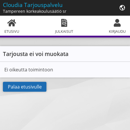
Cloudia
Tarjouspalvelu
Tampereen korkeakoulusäätiö sr
ETUSIVU
JULKAISUT
KIRJAUDU
Tarjousta ei voi muokata
Ei oikeutta toimintoon
Palaa etusivulle