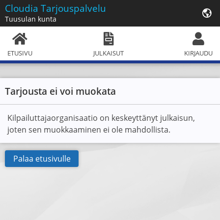
Cloudia
Tarjouspalvelu
Tuusulan kunta
ETUSIVU
JULKAISUT
KIRJAUDU
Tarjousta ei voi muokata
Kilpailuttajaorganisaatio on keskeyttänyt julkaisun,
joten sen muokkaaminen ei ole mahdollista.
Palaa etusivulle