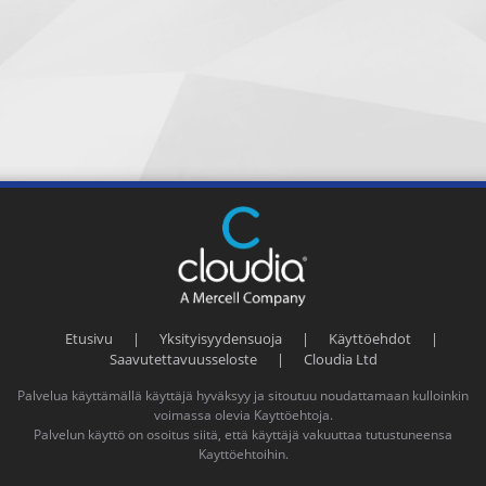
Etusivu
|
Yksityisyydensuoja
|
Käyttöehdot
|
Saavutettavuusseloste
|
Cloudia Ltd
Palvelua käyttämällä käyttäjä hyväksyy ja sitoutuu noudattamaan kulloinkin
voimassa olevia
Kayttöehtoja
.
Palvelun käyttö on osoitus siitä, että käyttäjä vakuuttaa tutustuneensa
Kayttöehtoihin
.