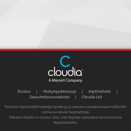
Etusivu
|
Yksityisyydensuoja
|
Käyttöehdot
|
Saavutettavuusseloste
|
Cloudia Ltd
Palvelua käyttämällä käyttäjä hyväksyy ja sitoutuu noudattamaan kulloinkin
voimassa olevia
Kayttöehtoja
.
Palvelun käyttö on osoitus siitä, että käyttäjä vakuuttaa tutustuneensa
Kayttöehtoihin
.