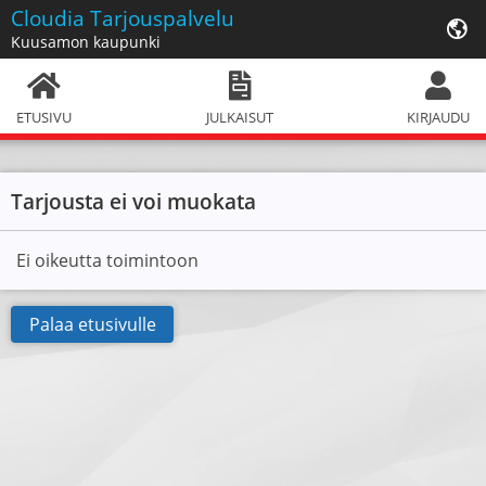
Cloudia
Tarjouspalvelu
Kuusamon kaupunki
ETUSIVU
JULKAISUT
KIRJAUDU
Tarjousta ei voi muokata
Ei oikeutta toimintoon
Palaa etusivulle