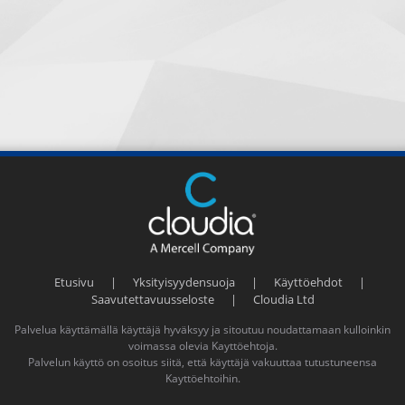
Etusivu
|
Yksityisyydensuoja
|
Käyttöehdot
|
Saavutettavuusseloste
|
Cloudia Ltd
Palvelua käyttämällä käyttäjä hyväksyy ja sitoutuu noudattamaan kulloinkin
voimassa olevia
Kayttöehtoja
.
Palvelun käyttö on osoitus siitä, että käyttäjä vakuuttaa tutustuneensa
Kayttöehtoihin
.