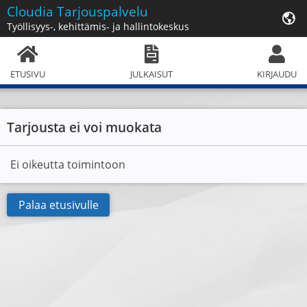
Cloudia
Tarjouspalvelu
Työllisyys-, kehittämis- ja hallintokeskus
ETUSIVU
JULKAISUT
KIRJAUDU
Tarjousta ei voi muokata
Ei oikeutta toimintoon
Palaa etusivulle