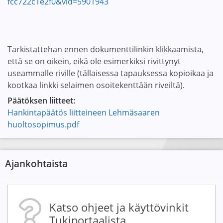
fcc722c1e2f0&vid=5901943
Tarkistattehan ennen dokumenttilinkin klikkaamista,
että se on oikein, eikä ole esimerkiksi rivittynyt
useammalle riville (tällaisessa tapauksessa kopioikaa ja
kootkaa linkki selaimen osoitekenttään riveiltä).
Päätöksen liitteet:
Hankintapäätös liitteineen Lehmäsaaren
huoltosopimus.pdf
Ajankohtaista
Katso ohjeet ja käyttövinkit
Tukiportaalista