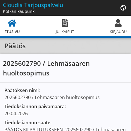
Cloudia
Tarjouspalvelu
Kotkan kaupunki
ETUSIVU
JULKAISUT
KIRJAUDU
Päätös
2025602790 / Lehmäsaaren
huoltosopimus
Päätöksen nimi:
2025602790 / Lehmäsaaren huoltosopimus
Tiedoksiannon päivämäärä:
20.04.2026
Tiedoksiannon saate:
PÄÄTÖS KILPAILUTUKSEEN: 2025602790 / Lehmäsaaren