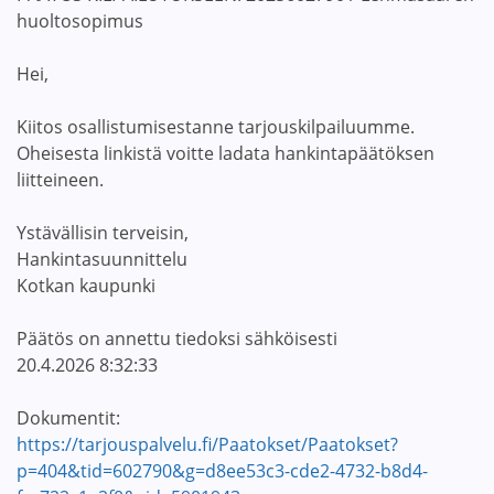
huoltosopimus
Hei,
Kiitos osallistumisestanne tarjouskilpailuumme.
Oheisesta linkistä voitte ladata hankintapäätöksen
liitteineen.
Ystävällisin terveisin,
Hankintasuunnittelu
Kotkan kaupunki
Päätös on annettu tiedoksi sähköisesti
20.4.2026 8:32:33
Dokumentit:
https://tarjouspalvelu.fi/Paatokset/Paatokset?
p=404&tid=602790&g=d8ee53c3-cde2-4732-b8d4-