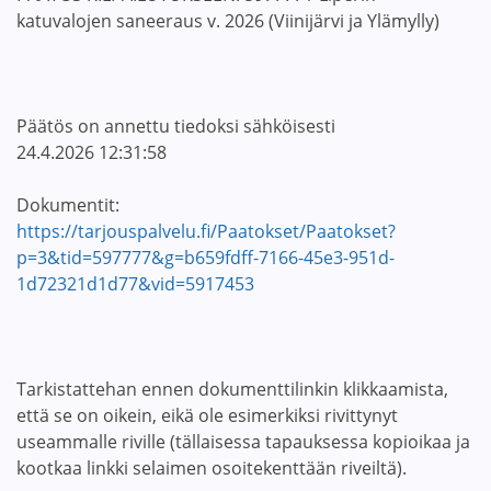
katuvalojen saneeraus v. 2026 (Viinijärvi ja Ylämylly)
Päätös on annettu tiedoksi sähköisesti
24.4.2026 12:31:58
Dokumentit:
https://tarjouspalvelu.fi/Paatokset/Paatokset?
p=3&tid=597777&g=b659fdff-7166-45e3-951d-
1d72321d1d77&vid=5917453
Tarkistattehan ennen dokumenttilinkin klikkaamista,
että se on oikein, eikä ole esimerkiksi rivittynyt
useammalle riville (tällaisessa tapauksessa kopioikaa ja
kootkaa linkki selaimen osoitekenttään riveiltä).