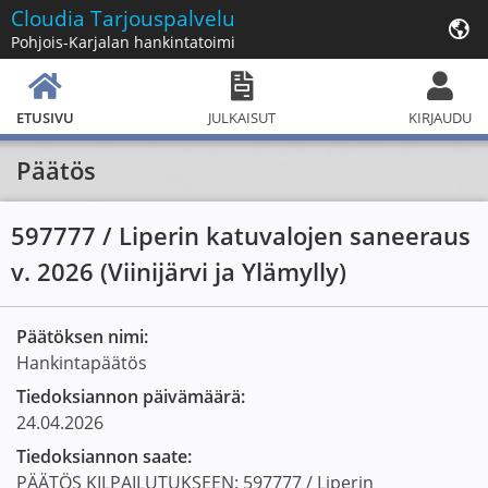
Cloudia
Tarjouspalvelu
Pohjois-Karjalan hankintatoimi
ETUSIVU
JULKAISUT
KIRJAUDU
Päätös
597777 / Liperin katuvalojen saneeraus
v. 2026 (Viinijärvi ja Ylämylly)
Päätöksen nimi:
Hankintapäätös
Tiedoksiannon päivämäärä:
24.04.2026
Tiedoksiannon saate:
PÄÄTÖS KILPAILUTUKSEEN: 597777 / Liperin