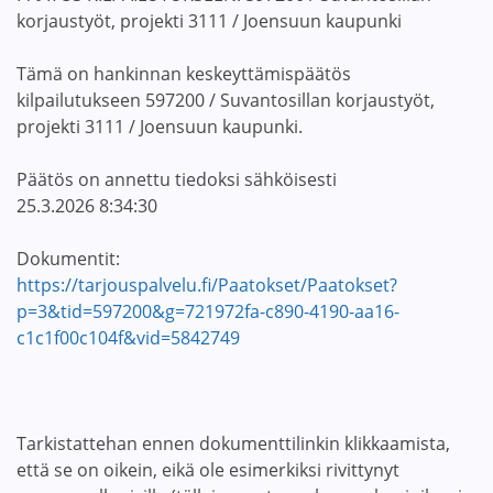
korjaustyöt, projekti 3111 / Joensuun kaupunki
Tämä on hankinnan keskeyttämispäätös
kilpailutukseen 597200 / Suvantosillan korjaustyöt,
projekti 3111 / Joensuun kaupunki.
Päätös on annettu tiedoksi sähköisesti
25.3.2026 8:34:30
Dokumentit:
https://tarjouspalvelu.fi/Paatokset/Paatokset?
p=3&tid=597200&g=721972fa-c890-4190-aa16-
c1c1f00c104f&vid=5842749
Tarkistattehan ennen dokumenttilinkin klikkaamista,
että se on oikein, eikä ole esimerkiksi rivittynyt