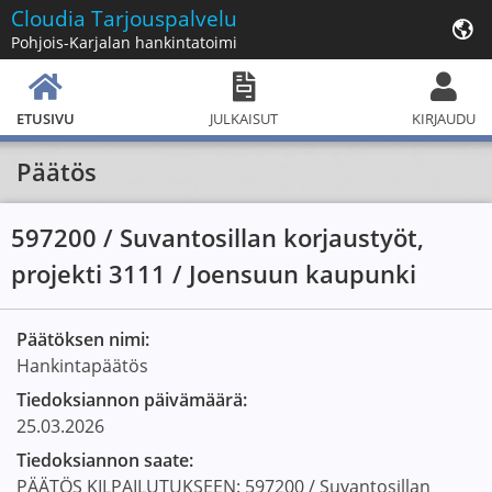
Cloudia
Tarjouspalvelu
Pohjois-Karjalan hankintatoimi
ETUSIVU
JULKAISUT
KIRJAUDU
Päätös
597200 / Suvantosillan korjaustyöt,
projekti 3111 / Joensuun kaupunki
Päätöksen nimi:
Hankintapäätös
Tiedoksiannon päivämäärä:
25.03.2026
Tiedoksiannon saate:
PÄÄTÖS KILPAILUTUKSEEN: 597200 / Suvantosillan