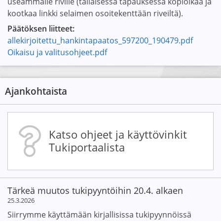
useammalle riville (tällaisessa tapauksessa kopioikaa ja
kootkaa linkki selaimen osoitekenttään riveiltä).
Päätöksen liitteet:
allekirjoitettu_hankintapaatos_597200_190479.pdf
Oikaisu ja valitusohjeet.pdf
Ajankohtaista
Katso ohjeet ja käyttövinkit
Tukiportaalista
Tärkeä muutos tukipyyntöihin 20.4. alkaen
25.3.2026
Siirrymme käyttämään kirjallisissa tukipyynnöissä