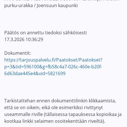
purku-urakka / Joensuun kaupunki
Päätös on annettu tiedoksi sähköisesti
17.3.2026 10:36:29
Dokumentit:
https://tarjouspalvelu.fi/Paatokset/Paatokset?
p=3&tid=596100&g=fb58c4a7-026c-460e-b20f-
6d63dae445e4&vid=5821699
Tarkistattehan ennen dokumenttilinkin klikkaamista,
että se on oikein, eikä ole esimerkiksi rivittynyt
useammalle riville (tällaisessa tapauksessa kopioikaa ja
kootkaa linkki selaimen osoitekenttään riveiltä).