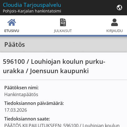
Cloudia
Tarjouspalvelu
Pohjois-Karjalan hankintatoimi
ETUSIVU
JULKAISUT
KIRJAUDU
Päätös
596100 / Louhiojan koulun purku-
urakka / Joensuun kaupunki
Päätöksen nimi:
Hankintapäätös
Tiedoksiannon päivämäärä:
17.03.2026
Tiedoksiannon saate:
PÄÄTÖS KILPAILUTUKSEEN: 596100 / Louhiojan koulun