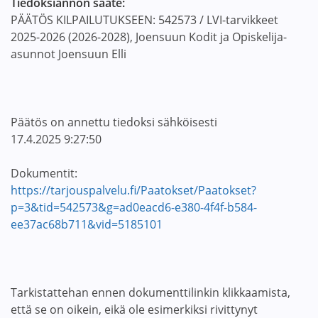
Tiedoksiannon saate:
PÄÄTÖS KILPAILUTUKSEEN: 542573 / LVI-tarvikkeet
2025-2026 (2026-2028), Joensuun Kodit ja Opiskelija-
asunnot Joensuun Elli
Päätös on annettu tiedoksi sähköisesti
17.4.2025 9:27:50
Dokumentit:
https://tarjouspalvelu.fi/Paatokset/Paatokset?
p=3&tid=542573&g=ad0eacd6-e380-4f4f-b584-
ee37ac68b711&vid=5185101
Tarkistattehan ennen dokumenttilinkin klikkaamista,
että se on oikein, eikä ole esimerkiksi rivittynyt