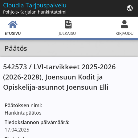
Cloudia
Tarjouspalvelu
Pohjois-Karjalan hankintatoimi
ETUSIVU
JULKAISUT
KIRJAUDU
Päätös
542573 / LVI-tarvikkeet 2025-2026
(2026-2028), Joensuun Kodit ja
Opiskelija-asunnot Joensuun Elli
Päätöksen nimi:
Hankintapäätös
Tiedoksiannon päivämäärä:
17.04.2025