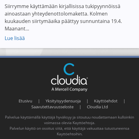
Siirrymme käyttämään kirjallisissa tukipyynnöissä
ainoastaan yhteydenottolomaketta. Kolmen
kuukauden siirtymäaika päättyy sunnuntaina 19.4.
Maanant...
Lue lisää
Etusivu
|
Yksityisyydensuoja
|
Käyttöehdot
|
Saavutettavuusseloste
|
Cloudia Ltd
Palvelua käyttämällä käyttäjä hyväksyy ja sitoutuu noudattamaan kulloinkin
voimassa olevia
Kayttöehtoja
.
Palvelun käyttö on osoitus siitä, että käyttäjä vakuuttaa tutustuneensa
Kayttöehtoihin
.