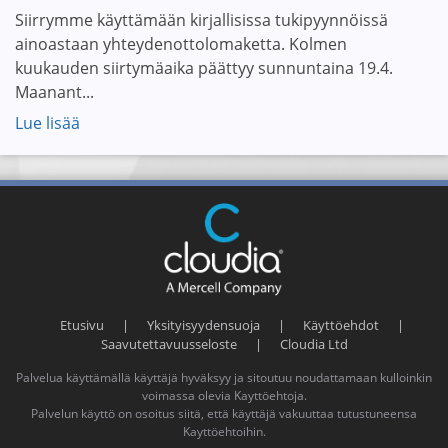
Siirrymme käyttämään kirjallisissa tukipyynnöissä
ainoastaan yhteydenottolomaketta. Kolmen
kuukauden siirtymäaika päättyy sunnuntaina 19.4.
Maanant...
Lue lisää
Etusivu
|
Yksityisyydensuoja
|
Käyttöehdot
|
Saavutettavuusseloste
|
Cloudia Ltd
Palvelua käyttämällä käyttäjä hyväksyy ja sitoutuu noudattamaan kulloinkin
voimassa olevia
Kayttöehtoja
.
Palvelun käyttö on osoitus siitä, että käyttäjä vakuuttaa tutustuneensa
Kayttöehtoihin
.