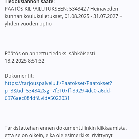
Tiedoksiannon saate:
PÄÄTÖS KILPAILUTUKSEEN: 534342 / Heinäveden
kunnan koulukuljetukset, 01.08.2025 - 31.07.2027 +
yhden vuoden optio
Päätös on annettu tiedoksi sähköisesti
18.2.2025 8:51:32
Dokumentit:
https://tarjouspalvelu.fi/Paatokset/Paatokset?
p=3&tid=534342&g=7fe107ff-3929-4dc0-a6dd-
6976aec084df&vid=5022031
Tarkistattehan ennen dokumenttilinkin klikkaamista,
että se on oikein, eikä ole esimerkiksi rivittynyt