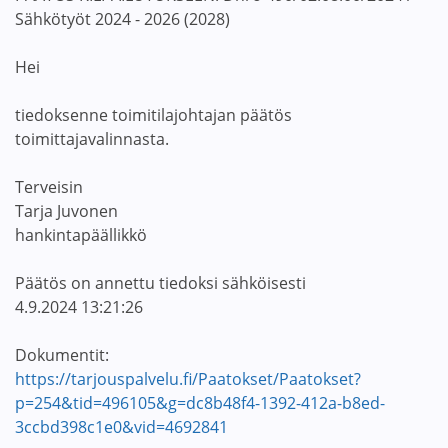
Sähkötyöt 2024 - 2026 (2028)
Hei
tiedoksenne toimitilajohtajan päätös
toimittajavalinnasta.
Terveisin
Tarja Juvonen
hankintapäällikkö
Päätös on annettu tiedoksi sähköisesti
4.9.2024 13:21:26
Dokumentit:
https://tarjouspalvelu.fi/Paatokset/Paatokset?
p=254&tid=496105&g=dc8b48f4-1392-412a-b8ed-
3ccbd398c1e0&vid=4692841