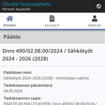
Cloudia
Tarjouspalvelu
Porvoon kaupunki
ETUSIVU
JULKAISUT
KIRJAUDU
Päätös
Dnro 490/02.08.00/2024 / Sähkötyöt
2024 - 2026 (2028)
Päätöksen nimi:
Sähkötyöt 2024–2026 (2028) - toimittajien valinta
Tiedoksiannon päivämäärä:
04.09.2024
Tiedoksiannon saate:
PÄÄTÖS KILPAILUTUKSEEN: Dnro 490/02.08.00/2024 /