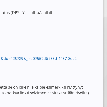
tus (DPS): Yleisultraäänilaite
121&tid=425729&g=a07557d6-f55d-4437-8ee2-
tä se on oikein, eikä ole esimerkiksi rivittynyt
ja kootkaa linkki selaimen osoitekenttään riveiltä).