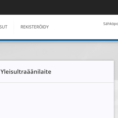
Kirjaudu
Sähköpos
ISUT
REKISTERÖIDY
 Yleisultraäänilaite