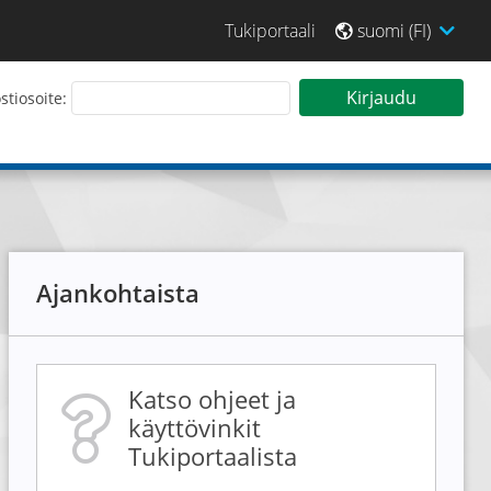
Tukiportaali
suomi (FI)
 sisään Tarjouspalveluun
Kirjaudu
tiosoite:
Ajankohtaista
Katso ohjeet ja
käyttövinkit
Tukiportaalista