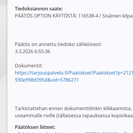
Tiedoksiannon saate:
PÄÄTÖS OPTION KÄYTÖSTÄ: 116538-4 / Sisäinen kilpailu
Päätös on annettu tiedoksi sähköisesti
3.3.2026 6:55:36
Dokumentit:
https://tarjouspalvelu.fi/Paatokset/Paatokset?p=2
930e998d395d&vid=5786271
Tarkistattehan ennen dokumenttilinkin klikkaamista, et
useammalle riville (tällaisessa tapauksessa kopioikaa 
Päätöksen liitteet: