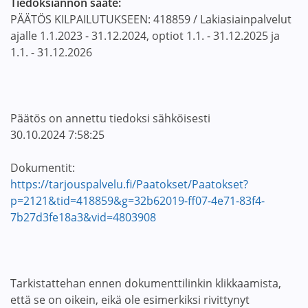
Tiedoksiannon saate:
PÄÄTÖS KILPAILUTUKSEEN: 418859 / Lakiasiainpalvelut
ajalle 1.1.2023 - 31.12.2024, optiot 1.1. - 31.12.2025 ja
1.1. - 31.12.2026
Päätös on annettu tiedoksi sähköisesti
30.10.2024 7:58:25
Dokumentit:
https://tarjouspalvelu.fi/Paatokset/Paatokset?
p=2121&tid=418859&g=32b62019-ff07-4e71-83f4-
7b27d3fe18a3&vid=4803908
Tarkistattehan ennen dokumenttilinkin klikkaamista,
että se on oikein, eikä ole esimerkiksi rivittynyt