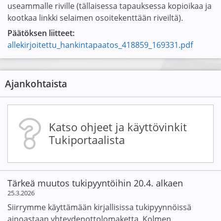
useammalle riville (tällaisessa tapauksessa kopioikaa ja
kootkaa linkki selaimen osoitekenttään riveiltä).
Päätöksen liitteet:
allekirjoitettu_hankintapaatos_418859_169331.pdf
Ajankohtaista
Katso ohjeet ja käyttövinkit
Tukiportaalista
Tärkeä muutos tukipyyntöihin 20.4. alkaen
25.3.2026
Siirrymme käyttämään kirjallisissa tukipyynnöissä
ainoastaan yhteydenottolomaketta. Kolmen