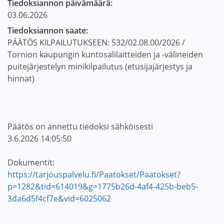
Tiedoksiannon päivämäärä:
03.06.2026
Tiedoksiannon saate:
PÄÄTÖS KILPAILUTUKSEEN: 532/02.08.00/2026 /
Tornion kaupungin kuntosalilaitteiden ja -välineiden
puitejärjestelyn minikilpailutus (etusijajärjestys ja
hinnat)
Päätös on annettu tiedoksi sähköisesti
3.6.2026 14:05:50
Dokumentit:
https://tarjouspalvelu.fi/Paatokset/Paatokset?
p=1282&tid=614019&g=1775b26d-4af4-425b-beb5-
3da6d5f4cf7e&vid=6025062