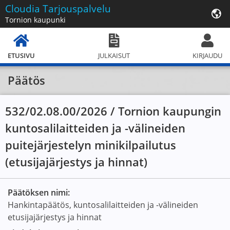
Cloudia
Tarjouspalvelu
Tornion kaupunki
ETUSIVU
JULKAISUT
KIRJAUDU
Päätös
532/02.08.00/2026 / Tornion kaupungin
kuntosalilaitteiden ja -välineiden
puitejärjestelyn minikilpailutus
(etusijajärjestys ja hinnat)
Päätöksen nimi:
Hankintapäätös, kuntosalilaitteiden ja -välineiden
etusijajärjestys ja hinnat